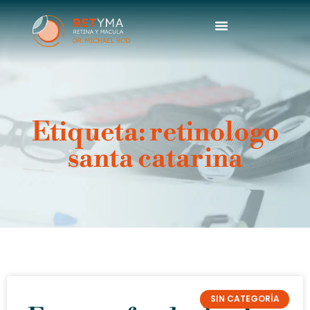
contenido
Dr. Michael Rod
Etiqueta: retinologo
santa catarina
SIN CATEGORÍA