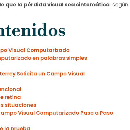
e que la pérdida visual sea sintomática
, según
ntenidos
mpo Visual Computarizado
mputarizado en palabras simples
errey Solicita un Campo Visual
uncional
e retina
s situaciones
 Campo Visual Computarizado Paso a Paso
e la prueba