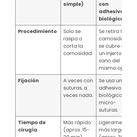
simple)
con
adhesivo
biológico)
Procedimiento
Solo se
Se retira la
raspa o
carnosidad y
corta la
se cubre con
carnosidad.
un injerto
sano del
mismo ojo.
Fijación
A veces con
Se usa un
suturas, a
adhesivo
veces nada.
biológico o
micro-
suturas.
Tiempo de
Más rápido
Ligeramente
cirugía
(aprox. 15-
más largo