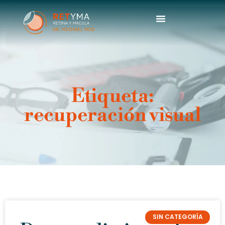
contenido
Dr. Michael Rod
Etiqueta:
recuperación visual
SIN CATEGORÍA