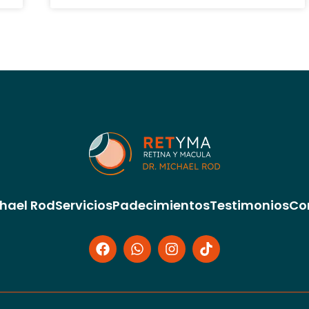
chael Rod
Servicios
Padecimientos
Testimonios
Co