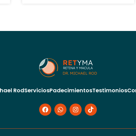
chael Rod
Servicios
Padecimientos
Testimonios
Co