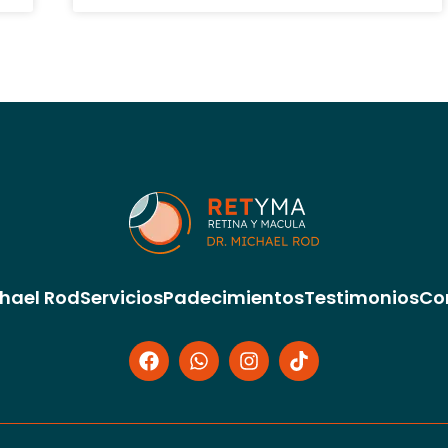
chael Rod
Servicios
Padecimientos
Testimonios
Co