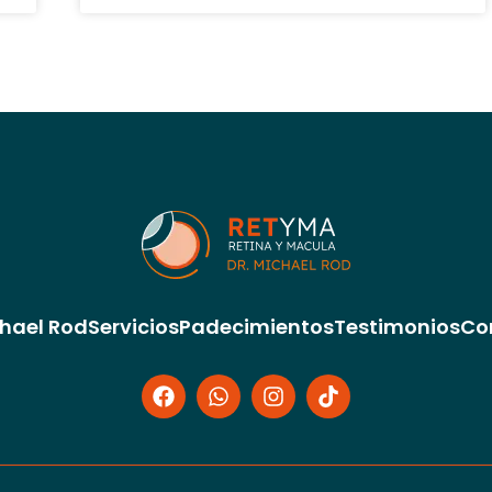
chael Rod
Servicios
Padecimientos
Testimonios
Co