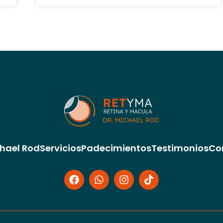
chael Rod
Servicios
Padecimientos
Testimonios
Co